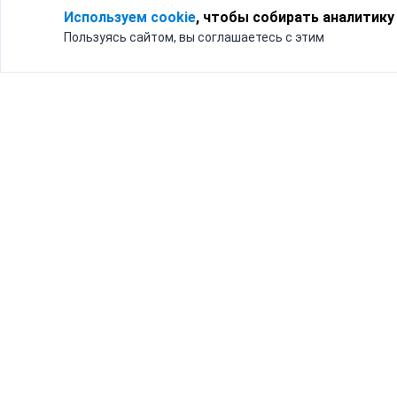
Используем cookie
, чтобы собирать аналитику
Пользуясь сайтом, вы соглашаетесь с этим
Для кого
Тарифы
Бизнесу
Доставка по России
Частным лицам
Интернет-магазинам
Доставка для бизнеса
192012, Санк
и интернет-магазинов