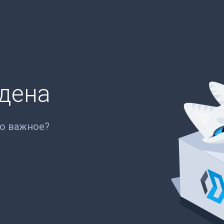
йдена
то важное?