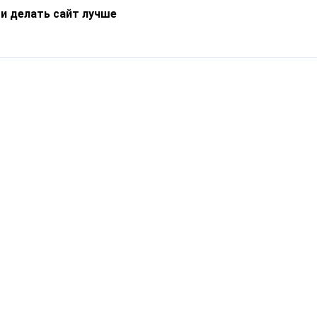
 и делать сайт лучше
Информация
О компании
Новости
Что такое Catapulto
Частые вопросы
Службы доставки
Реферальная программа
Нам доверяют
Публичная оферта
Кейсы
Политика обработки
Блог
персональных данных
Контакты
т-Петербург, пр. Обуховской Обороны, 120Б