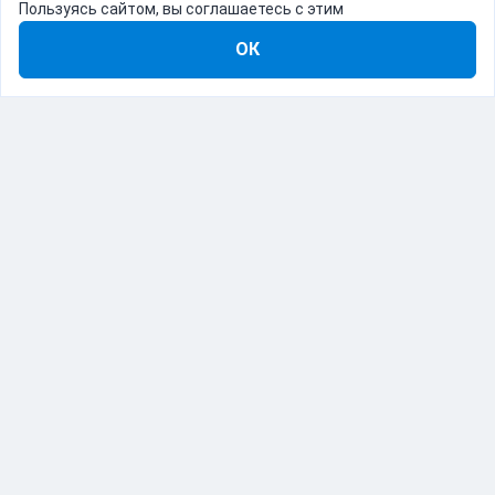
Пользуясь сайтом, вы соглашаетесь с этим
ОК
8-800-555-22-41
Демо Catapulto
Для кого
Тарифы
Информация
О компании
192012, Санкт-Петербург, пр. Обуховской Обороны, 120Б
© Catapulto 2013-
2026