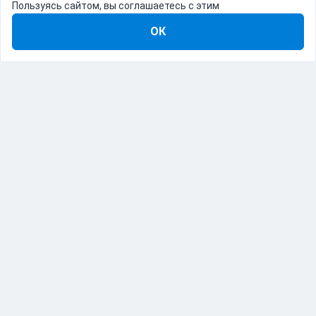
Пользуясь сайтом, вы соглашаетесь с этим
ОК
8-800-555-22-41
Демо Catapulto
Для кого
Тарифы
Информация
О компании
192012, Санкт-Петербург, пр. Обуховской Обороны, 120Б
© Catapulto 2013-
2026