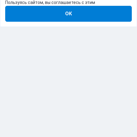
Пользуясь сайтом, вы соглашаетесь с этим
ОК
8-800-555-22-41
Демо Catapulto
Для кого
Тарифы
Информация
О компании
192012, Санкт-Петербург, пр. Обуховской Обороны, 120Б
© Catapulto 2013-
2026