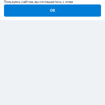
Пользуясь сайтом, вы соглашаетесь с этим
ОК
8-800-555-22-41
Демо Catapulto
Для кого
Тарифы
Информация
О компании
192012, Санкт-Петербург, пр. Обуховской Обороны, 120Б
© Catapulto 2013-
2026