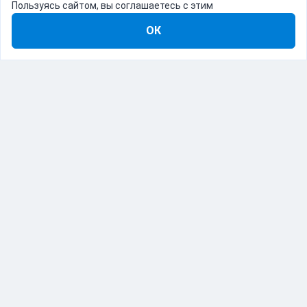
Пользуясь сайтом, вы соглашаетесь с этим
ОК
8-800-555-22-41
Демо Catapulto
Для кого
Тарифы
Информация
О компании
192012, Санкт-Петербург, пр. Обуховской Обороны, 120Б
© Catapulto 2013-
2026