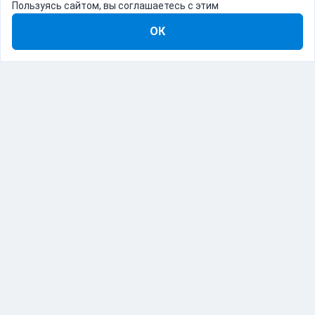
Пользуясь сайтом, вы соглашаетесь с этим
ОК
8-800-555-22-41
Демо Catapulto
Для кого
Тарифы
Информация
О компании
192012, Санкт-Петербург, пр. Обуховской Обороны, 120Б
© Catapulto 2013-
2026