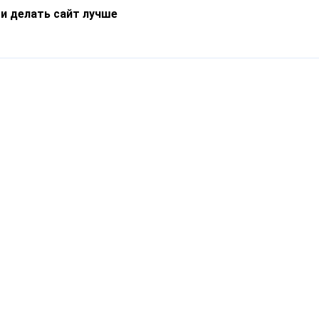
 и делать сайт лучше
Информация
О компании
Новости
Что такое Catapulto
Частые вопросы
Службы доставки
Реферальная программа
Нам доверяют
Публичная оферта
Кейсы
Политика обработки
Блог
персональных данных
Контакты
т-Петербург, пр. Обуховской Обороны, 120Б