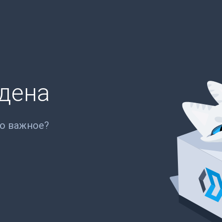
йдена
то важное?