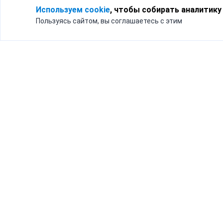
Используем cookie
, чтобы собирать аналитику
Пользуясь сайтом, вы соглашаетесь с этим
Для кого
Тарифы
Бизнесу
Доставка по России
Частным лицам
Интернет-магазинам
Доставка для бизнеса
192012, Санк
и интернет-магазинов