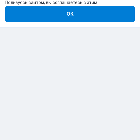
Пользуясь сайтом, вы соглашаетесь с этим
ОК
8-800-555-22-41
Демо Catapulto
Для кого
Тарифы
Информация
О компании
192012, Санкт-Петербург, пр. Обуховской Обороны, 120Б
© Catapulto 2013-
2026