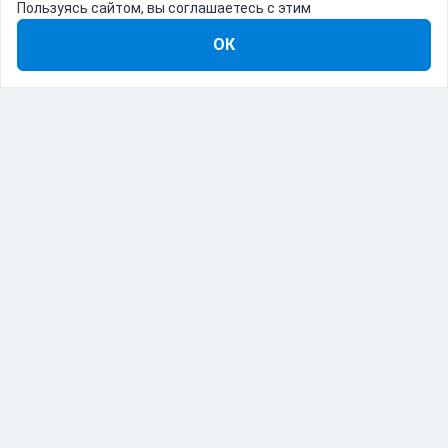
Пользуясь сайтом, вы соглашаетесь с этим
ОК
8-800-555-22-41
Демо Catapulto
Для кого
Тарифы
Информация
О компании
192012, Санкт-Петербург, пр. Обуховской Обороны, 120Б
© Catapulto 2013-
2026