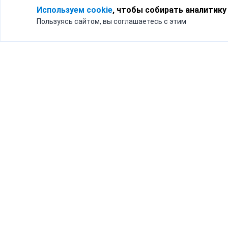
Используем cookie
, чтобы собирать аналитику
Пользуясь сайтом, вы соглашаетесь с этим
Для кого
Тарифы
Бизнесу
Доставка по России
Частным лицам
Интернет-магазинам
Доставка для бизнеса
192012, Санк
и интернет-магазинов