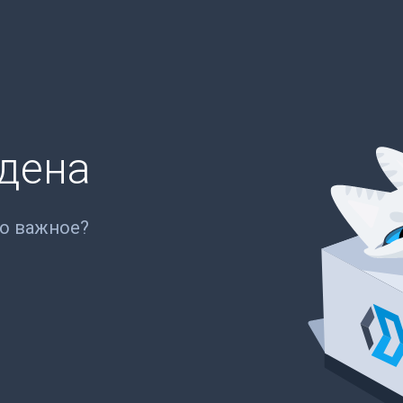
йдена
то важное?