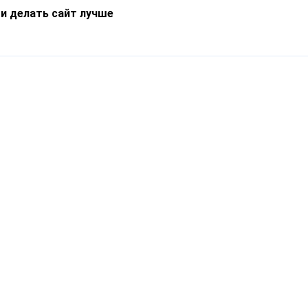
 и делать сайт лучше
Информация
О компании
Новости
Что такое Catapulto
Частые вопросы
Службы доставки
Реферальная программа
Нам доверяют
Публичная оферта
Кейсы
Политика обработки
Блог
персональных данных
Контакты
т-Петербург, пр. Обуховской Обороны, 120Б