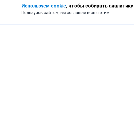
Используем cookie
, чтобы собирать аналитику
Пользуясь сайтом, вы соглашаетесь с этим
Для кого
Тарифы
Бизнесу
Доставка по России
Частным лицам
Интернет-магазинам
Доставка для бизнеса
192012, Санк
и интернет-магазинов