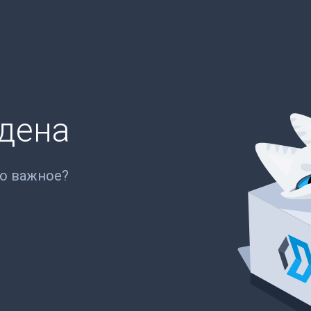
йдена
то важное?