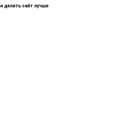
 и делать сайт лучше
Информация
О компании
Новости
Что такое Catapulto
Частые вопросы
Службы доставки
Реферальная программа
Нам доверяют
Публичная оферта
Кейсы
Политика обработки
Блог
персональных данных
Контакты
т-Петербург, пр. Обуховской Обороны, 120Б