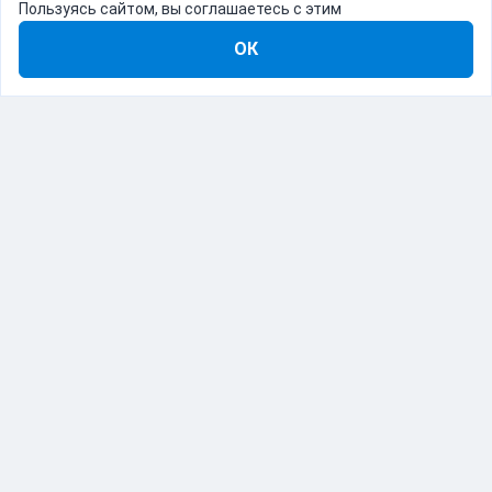
Пользуясь сайтом, вы соглашаетесь с этим
ОК
8-800-555-22-41
Демо Catapulto
Для кого
Тарифы
Информация
О компании
192012, Санкт-Петербург, пр. Обуховской Обороны, 120Б
© Catapulto 2013-
2026