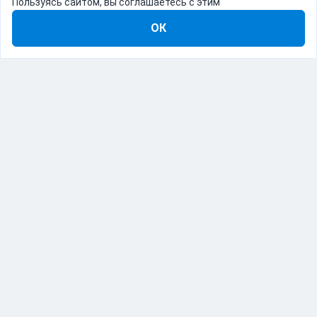
Пользуясь сайтом, вы соглашаетесь с этим
ОК
8-800-555-22-41
Демо Catapulto
Для кого
Тарифы
Информация
О компании
192012, Санкт-Петербург, пр. Обуховской Обороны, 120Б
© Catapulto 2013-
2026