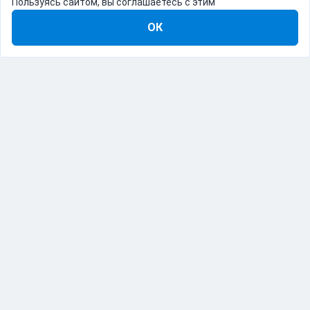
Пользуясь сайтом, вы соглашаетесь с этим
ОК
8-800-555-22-41
Демо Catapulto
Для кого
Тарифы
Информация
О компании
192012, Санкт-Петербург, пр. Обуховской Обороны, 120Б
© Catapulto 2013-
2026