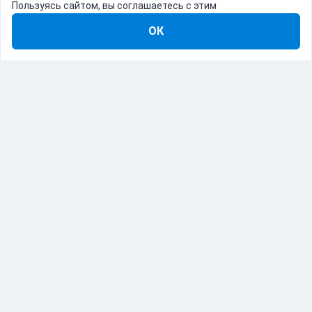
Пользуясь сайтом, вы соглашаетесь с этим
ОК
8-800-555-22-41
Демо Catapulto
Для кого
Тарифы
Информация
О компании
192012, Санкт-Петербург, пр. Обуховской Обороны, 120Б
© Catapulto 2013-
2026