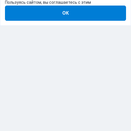
Пользуясь сайтом, вы соглашаетесь с этим
ОК
8-800-555-22-41
Демо Catapulto
Для кого
Тарифы
Информация
О компании
192012, Санкт-Петербург, пр. Обуховской Обороны, 120Б
© Catapulto 2013-
2026