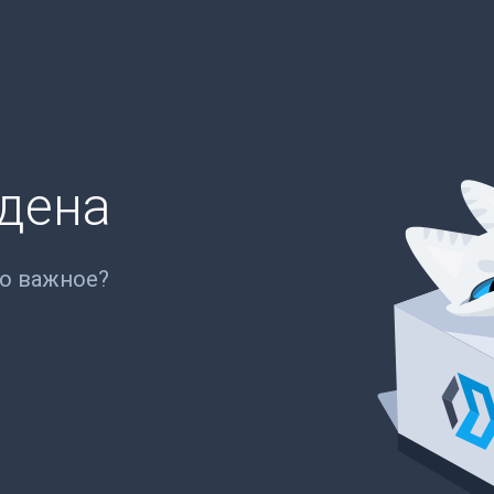
йдена
то важное?