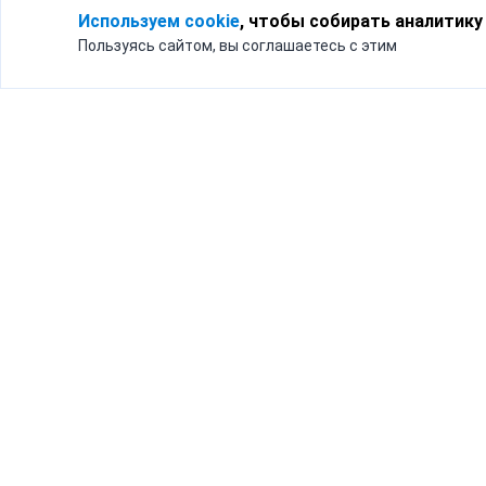
Используем cookie
, чтобы собирать аналитику
Пользуясь сайтом, вы соглашаетесь с этим
Для кого
Тарифы
Бизнесу
Доставка по России
Частным лицам
Интернет-магазинам
Доставка для бизнеса
192012, Санк
и интернет-магазинов