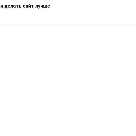
 и делать сайт лучше
Информация
О компании
Новости
Что такое Catapulto
Частые вопросы
Службы доставки
Реферальная программа
Нам доверяют
Публичная оферта
Кейсы
Политика обработки
Блог
персональных данных
Контакты
т-Петербург, пр. Обуховской Обороны, 120Б