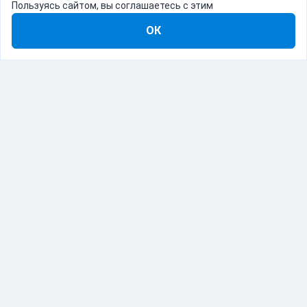
Пользуясь сайтом, вы соглашаетесь с этим
ОК
8-800-555-22-41
Демо Catapulto
Для кого
Тарифы
Информация
О компании
192012, Санкт-Петербург, пр. Обуховской Обороны, 120Б
© Catapulto 2013-
2026