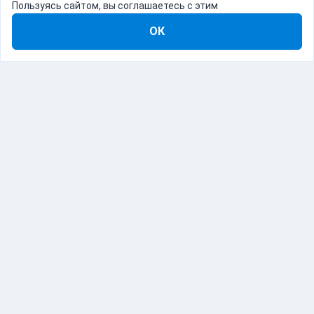
Пользуясь сайтом, вы соглашаетесь с этим
ОК
8-800-555-22-41
Демо Catapulto
Для кого
Тарифы
Информация
О компании
192012, Санкт-Петербург, пр. Обуховской Обороны, 120Б
© Catapulto 2013-
2026