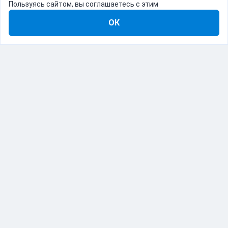
Пользуясь сайтом, вы соглашаетесь с этим
ОК
8-800-555-22-41
Демо Catapulto
Для кого
Тарифы
Информация
О компании
192012, Санкт-Петербург, пр. Обуховской Обороны, 120Б
© Catapulto 2013-
2026