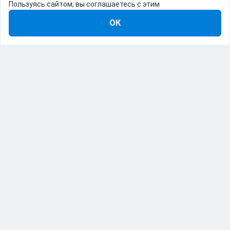
Пользуясь сайтом, вы соглашаетесь с этим
ОК
8-800-555-22-41
Демо Catapulto
Для кого
Тарифы
Информация
О компании
192012, Санкт-Петербург, пр. Обуховской Обороны, 120Б
© Catapulto 2013-
2026