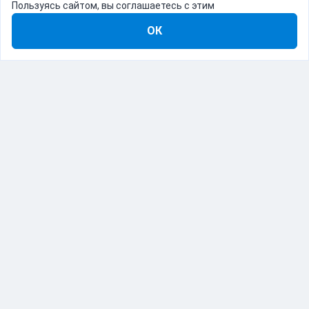
Пользуясь сайтом, вы соглашаетесь с этим
ОК
8-800-555-22-41
Демо Catapulto
Для кого
Тарифы
Информация
О компании
192012, Санкт-Петербург, пр. Обуховской Обороны, 120Б
© Catapulto 2013-
2026