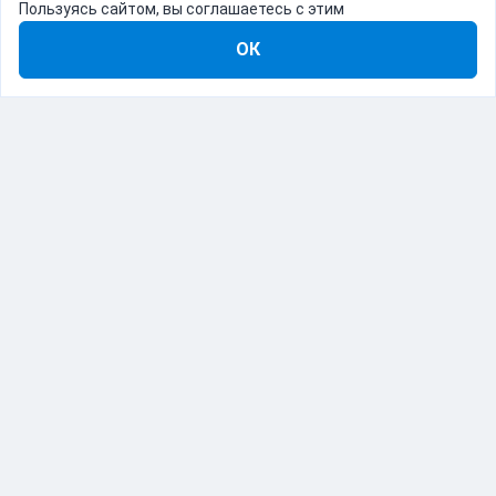
Пользуясь сайтом, вы соглашаетесь с этим
ОК
8-800-555-22-41
Демо Catapulto
Для кого
Тарифы
Информация
О компании
192012, Санкт-Петербург, пр. Обуховской Обороны, 120Б
© Catapulto 2013-
2026