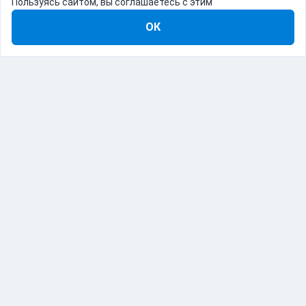
Пользуясь сайтом, вы соглашаетесь с этим
ОК
8-800-555-22-41
Демо Catapulto
Для кого
Тарифы
Информация
О компании
192012, Санкт-Петербург, пр. Обуховской Обороны, 120Б
© Catapulto 2013-
2026