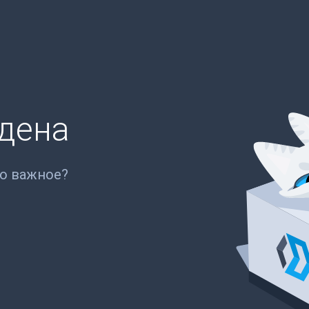
йдена
то важное?