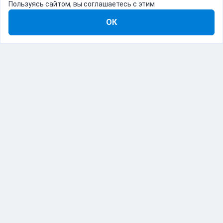
Пользуясь сайтом, вы соглашаетесь с этим
ОК
8-800-555-22-41
Демо Catapulto
Для кого
Тарифы
Информация
О компании
192012, Санкт-Петербург, пр. Обуховской Обороны, 120Б
© Catapulto 2013-
2026