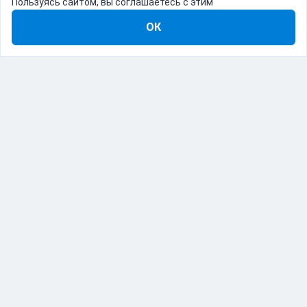
Пользуясь сайтом, вы соглашаетесь с этим
ОК
8-800-555-22-41
Демо Catapulto
Для кого
Тарифы
Информация
О компании
192012, Санкт-Петербург, пр. Обуховской Обороны, 120Б
© Catapulto 2013-
2026