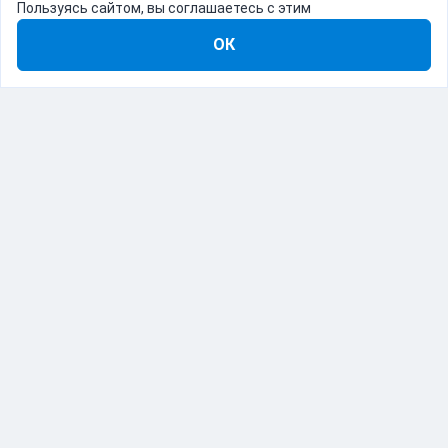
Пользуясь сайтом, вы соглашаетесь с этим
ОК
8-800-555-22-41
Демо Catapulto
Для кого
Тарифы
Информация
О компании
192012, Санкт-Петербург, пр. Обуховской Обороны, 120Б
© Catapulto 2013-
2026