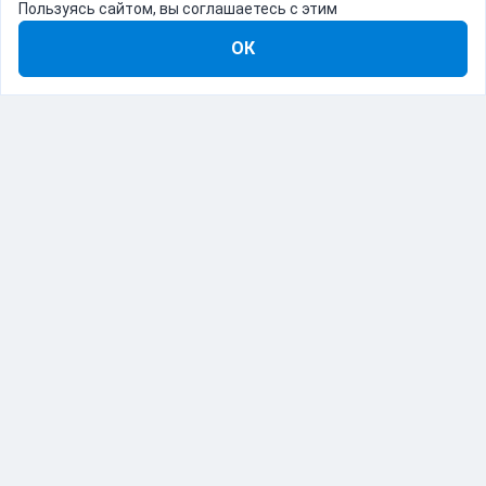
Пользуясь сайтом, вы соглашаетесь с этим
ОК
8-800-555-22-41
Демо Catapulto
Для кого
Тарифы
Информация
О компании
192012, Санкт-Петербург, пр. Обуховской Обороны, 120Б
© Catapulto 2013-
2026