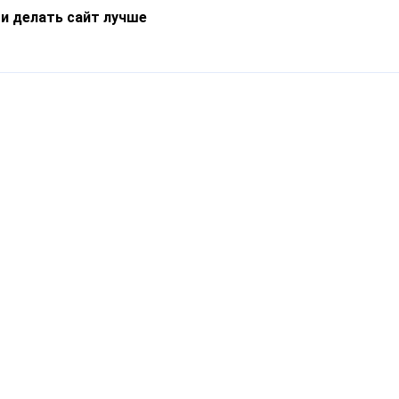
 и делать сайт лучше
Информация
О компании
Новости
Что такое Catapulto
Частые вопросы
Службы доставки
Реферальная программа
Нам доверяют
Публичная оферта
Кейсы
Политика обработки
Блог
персональных данных
Контакты
т-Петербург, пр. Обуховской Обороны, 120Б