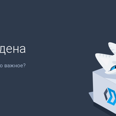
йдена
то важное?