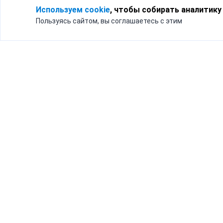
Используем cookie
, чтобы собирать аналитику
Пользуясь сайтом, вы соглашаетесь с этим
Для кого
Тарифы
Бизнесу
Доставка по России
Частным лицам
Интернет-магазинам
Доставка для бизнеса
192012, Санк
и интернет-магазинов