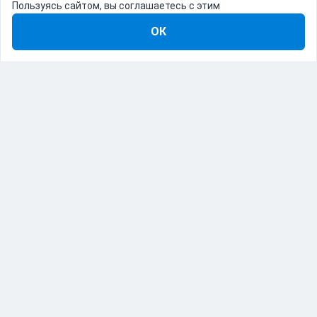
Пользуясь сайтом, вы соглашаетесь с этим
ОК
8-800-555-22-41
Демо Catapulto
Для кого
Тарифы
Информация
О компании
192012, Санкт-Петербург, пр. Обуховской Обороны, 120Б
© Catapulto 2013-
2026