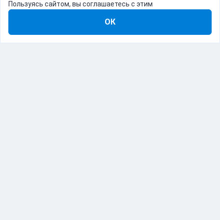
Пользуясь сайтом, вы соглашаетесь с этим
ОК
8-800-555-22-41
Демо Catapulto
Для кого
Тарифы
Информация
О компании
192012, Санкт-Петербург, пр. Обуховской Обороны, 120Б
© Catapulto 2013-
2026