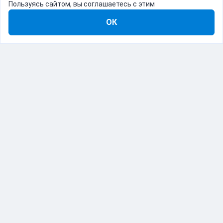
Пользуясь сайтом, вы соглашаетесь с этим
ОК
8-800-555-22-41
Демо Catapulto
Для кого
Тарифы
Информация
О компании
192012, Санкт-Петербург, пр. Обуховской Обороны, 120Б
© Catapulto 2013-
2026