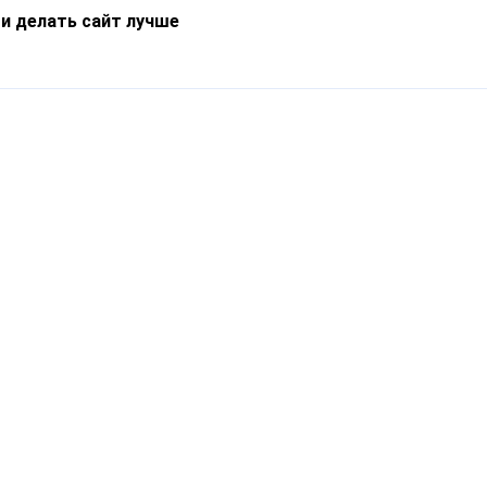
 и делать сайт лучше
Информация
О компании
Новости
Что такое Catapulto
Частые вопросы
Службы доставки
Реферальная программа
Нам доверяют
Публичная оферта
Кейсы
Политика обработки
Блог
персональных данных
Контакты
т-Петербург, пр. Обуховской Обороны, 120Б