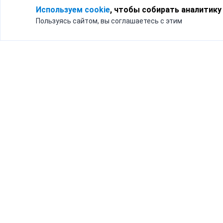
Используем cookie
, чтобы собирать аналитику
Пользуясь сайтом, вы соглашаетесь с этим
Для кого
Тарифы
Бизнесу
Доставка по России
Частным лицам
Интернет-магазинам
Доставка для бизнеса
192012, Санк
и интернет-магазинов