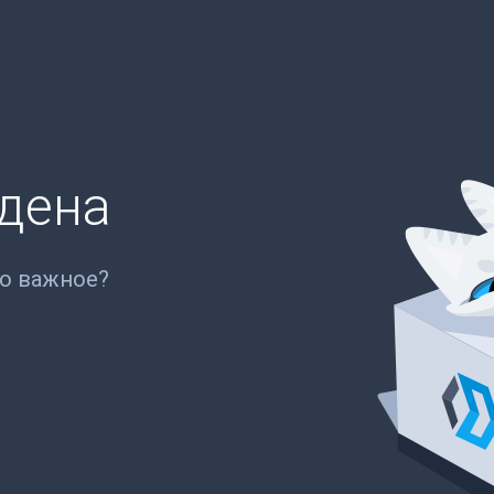
йдена
то важное?