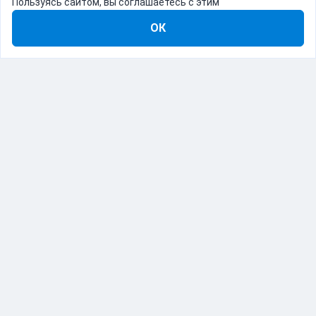
Пользуясь сайтом, вы соглашаетесь с этим
ОК
8-800-555-22-41
Демо Catapulto
Для кого
Тарифы
Информация
О компании
192012, Санкт-Петербург, пр. Обуховской Обороны, 120Б
© Catapulto 2013-
2026