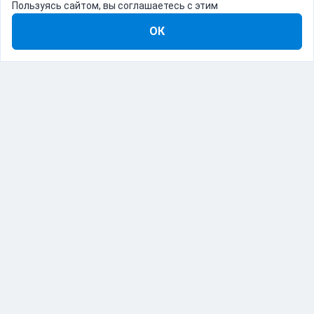
Пользуясь сайтом, вы соглашаетесь с этим
ОК
8-800-555-22-41
Демо Catapulto
Для кого
Тарифы
Информация
О компании
192012, Санкт-Петербург, пр. Обуховской Обороны, 120Б
© Catapulto 2013-
2026