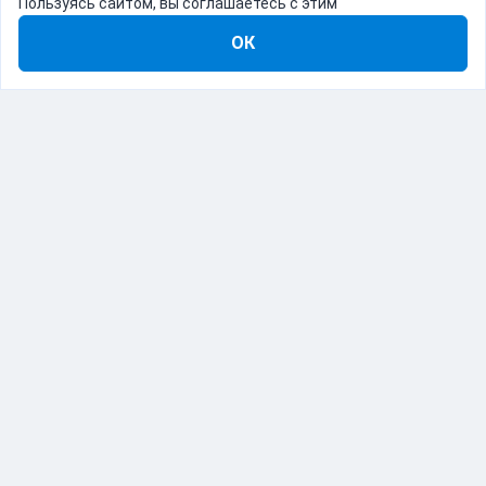
Пользуясь сайтом, вы соглашаетесь с этим
ОК
8-800-555-22-41
Демо Catapulto
Для кого
Тарифы
Информация
О компании
192012, Санкт-Петербург, пр. Обуховской Обороны, 120Б
© Catapulto 2013-
2026