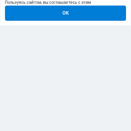
Пользуясь сайтом, вы соглашаетесь с этим
ОК
8-800-555-22-41
Демо Catapulto
Для кого
Тарифы
Информация
О компании
192012, Санкт-Петербург, пр. Обуховской Обороны, 120Б
© Catapulto 2013-
2026