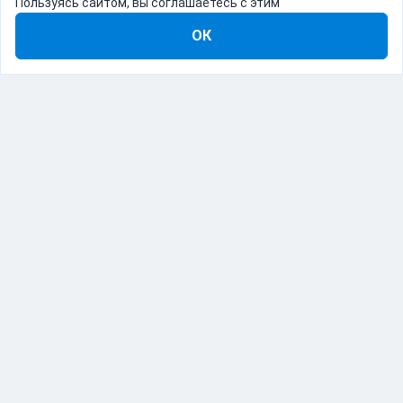
Пользуясь сайтом, вы соглашаетесь с этим
ОК
8-800-555-22-41
Демо Catapulto
Для кого
Тарифы
Информация
О компании
192012, Санкт-Петербург, пр. Обуховской Обороны, 120Б
© Catapulto 2013-
2026