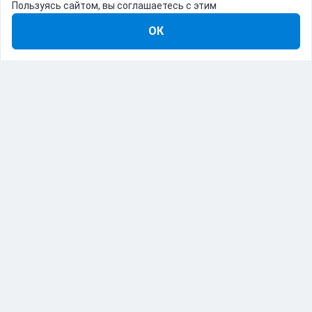
Пользуясь сайтом, вы соглашаетесь с этим
ОК
8-800-555-22-41
Демо Catapulto
Для кого
Тарифы
Информация
О компании
192012, Санкт-Петербург, пр. Обуховской Обороны, 120Б
© Catapulto 2013-
2026