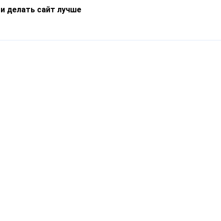
 и делать сайт лучше
Информация
О компании
Новости
Что такое Catapulto
Частые вопросы
Службы доставки
Реферальная программа
Нам доверяют
Публичная оферта
Кейсы
Политика обработки
Блог
персональных данных
Контакты
т-Петербург, пр. Обуховской Обороны, 120Б