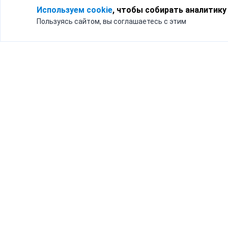
Используем cookie
, чтобы собирать аналитику
Пользуясь сайтом, вы соглашаетесь с этим
Для кого
Тарифы
Бизнесу
Доставка по России
Частным лицам
Интернет-магазинам
Доставка для бизнеса
192012, Санк
и интернет-магазинов