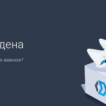
йдена
то важное?