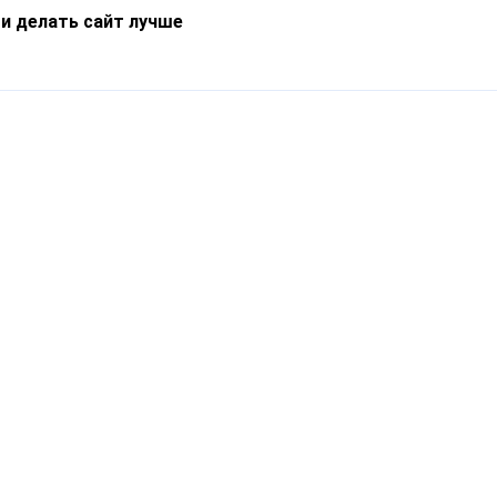
 и делать сайт лучше
Информация
О компании
Новости
Что такое Catapulto
Частые вопросы
Службы доставки
Реферальная программа
Нам доверяют
Публичная оферта
Кейсы
Политика обработки
Блог
персональных данных
Контакты
т-Петербург, пр. Обуховской Обороны, 120Б