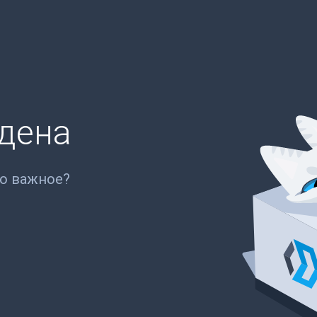
йдена
то важное?