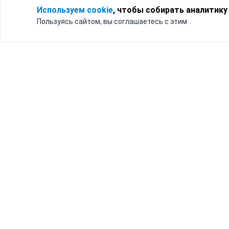
Используем cookie
, чтобы собирать аналитику
Пользуясь сайтом, вы соглашаетесь с этим
Для кого
Тарифы
Бизнесу
Доставка по России
Частным лицам
Интернет-магазинам
Доставка для бизнеса
192012, Санк
и интернет-магазинов