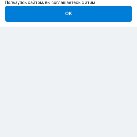
Пользуясь сайтом, вы соглашаетесь с этим
ОК
8-800-555-22-41
Демо Catapulto
Для кого
Тарифы
Информация
О компании
192012, Санкт-Петербург, пр. Обуховской Обороны, 120Б
© Catapulto 2013-
2026