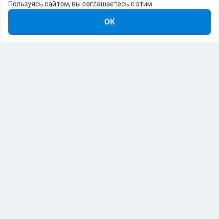
Пользуясь сайтом, вы соглашаетесь с этим
ОК
8-800-555-22-41
Демо Catapulto
Для кого
Тарифы
Информация
О компании
192012, Санкт-Петербург, пр. Обуховской Обороны, 120Б
© Catapulto 2013-
2026