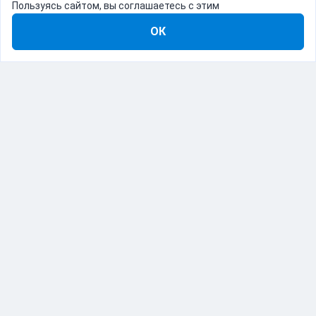
Пользуясь сайтом, вы соглашаетесь с этим
ОК
8-800-555-22-41
Демо Catapulto
Для кого
Тарифы
Информация
О компании
192012, Санкт-Петербург, пр. Обуховской Обороны, 120Б
© Catapulto 2013-
2026