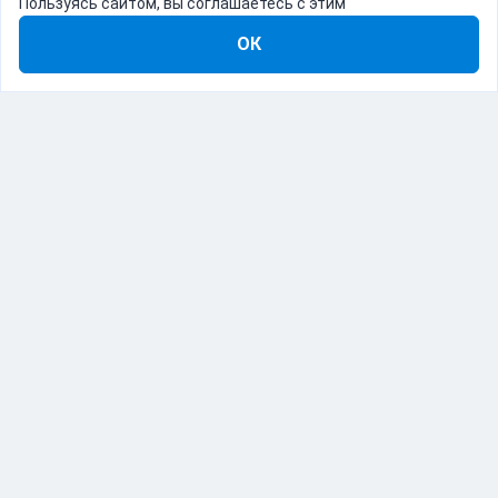
Пользуясь сайтом, вы соглашаетесь с этим
ОК
8-800-555-22-41
Демо Catapulto
Для кого
Тарифы
Информация
О компании
192012, Санкт-Петербург, пр. Обуховской Обороны, 120Б
© Catapulto 2013-
2026