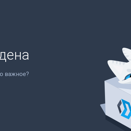
йдена
то важное?