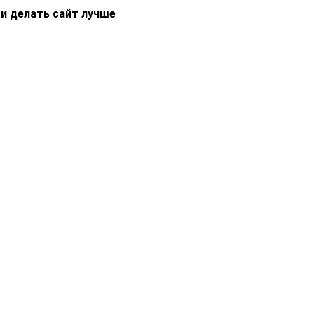
 и делать сайт лучше
Информация
О компании
Новости
Что такое Catapulto
Частые вопросы
Службы доставки
Реферальная программа
Нам доверяют
Публичная оферта
Кейсы
Политика обработки
Блог
персональных данных
Контакты
т-Петербург, пр. Обуховской Обороны, 120Б