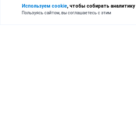
Используем cookie
, чтобы собирать аналитику
Пользуясь сайтом, вы соглашаетесь с этим
Для кого
Тарифы
Бизнесу
Доставка по России
Частным лицам
Интернет-магазинам
Доставка для бизнеса
192012, Санк
и интернет-магазинов