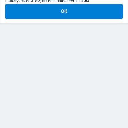
Пользуясь сайтом, вы соглашаетесь с этим
ОК
8-800-555-22-41
Демо Catapulto
Для кого
Тарифы
Информация
О компании
192012, Санкт-Петербург, пр. Обуховской Обороны, 120Б
© Catapulto 2013-
2026