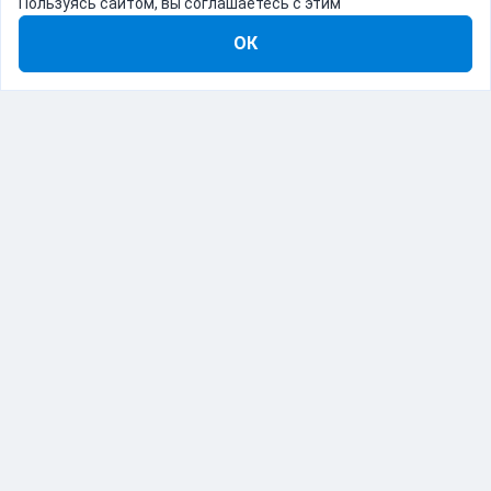
Пользуясь сайтом, вы соглашаетесь с этим
ОК
8-800-555-22-41
Демо Catapulto
Для кого
Тарифы
Информация
О компании
192012, Санкт-Петербург, пр. Обуховской Обороны, 120Б
© Catapulto 2013-
2026